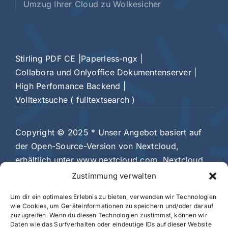
Umzug Ihrer Cloud zu Wolkesicher
Stirling PDF CE |
Paperless-ngx |
Collabora und Onlyoffice Dokumentenserver |
High Perfomance Backend |
Volltextsuche ( fulltextsearch )
Copyright © 2025
* Unser Angebot basiert auf
der Open-Source-Version von Nextcloud,
erhältlich unter www.nextcloud.com. Nextcloud
ist eine eingetragene Marke der Nextcloud
Zustimmung verwalten
GmbH. Dieses Angebot ist ein unabhängiger
Um dir ein optimales Erlebnis zu bieten, verwenden wir Technologien
Hosting-Dienst und steht in keiner Verbindung zur
wie Cookies, um Geräteinformationen zu speichern und/oder darauf
Nextcloud GmbH.
zuzugreifen. Wenn du diesen Technologien zustimmst, können wir
Daten wie das Surfverhalten oder eindeutige IDs auf dieser Website