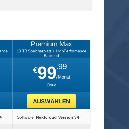
Premium Max
mance
10 TB Speicherplatz + HighPerformance
Backend
.99
99
€
/ Monat
Cloud
AUSWÄHLEN
4
Software
Nextcloud Version 34