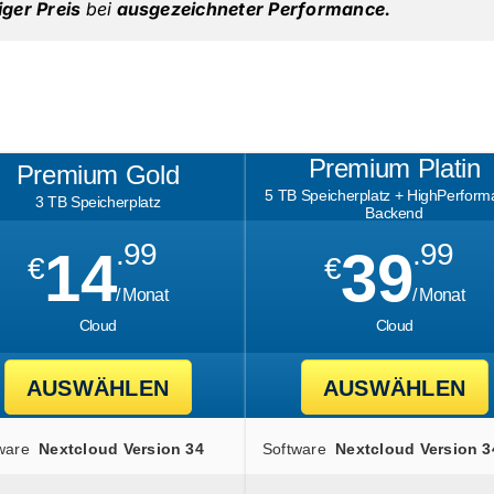
iger Preis
bei
ausgezeichneter Performance.
Premium Platin
Premium Gold
5 TB Speicherplatz + HighPerfor
3 TB Speicherplatz
Backend
.99
.99
14
39
€
€
/ Monat
/ Monat
Cloud
Cloud
AUSWÄHLEN
AUSWÄHLEN
ware
Nextcloud Version 34
Software
Nextcloud Version 3