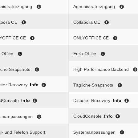
nistratorzugang
Administratorzugang
abora CE
Collabora CE
YOFFICE CE
ONLYOFFICE CE
-Office
Euro-Office
iche Snapshots
High Performance Backend
ster Recovery
Info
Tägliche Snapshots
dConsole
Info
Disaster Recovery
Info
CloudConsole
Info
temanpassungen
l- und Telefon Support
Systemanpassungen