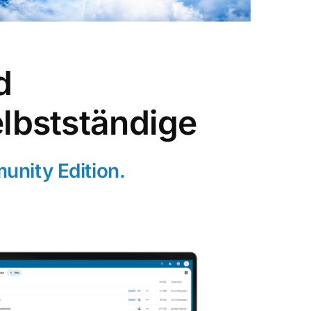
d
elbstständige
unity Edition.