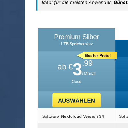
Ideal für die meisten Anwender.
Günst
Premium Silber
1 TB Speicherplatz
Bester Preis!
.99
3
ab €
/ Monat
Cloud
AUSWÄHLEN
Software
Nextcloud Version 34
Soft