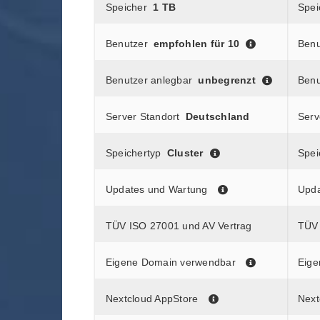
Speicher
1 TB
Spei
Benutzer
empfohlen für 10
Benu
Benutzer anlegbar
unbegrenzt
Benu
Server Standort
Deutschland
Serv
Speichertyp
Cluster
Spei
Updates und Wartung
Upda
TÜV ISO 27001 und AV Vertrag
TÜV 
Eigene Domain verwendbar
Eige
Nextcloud AppStore
Next