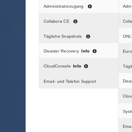
Administratorzugang
Admi
Collabora CE
Coll
Tägliche Snapshots
ONL
Disaster Recovery
Info
Euro
CloudConsole
Info
Tägl
Disa
Email- und Telefon Support
Clou
Sys
Emai