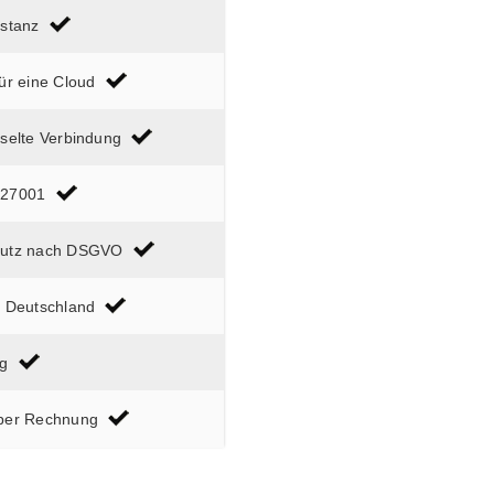
nstanz
ür eine Cloud
sselte Verbindung
 27001
hutz nach DSGVO
n Deutschland
ag
per Rechnung