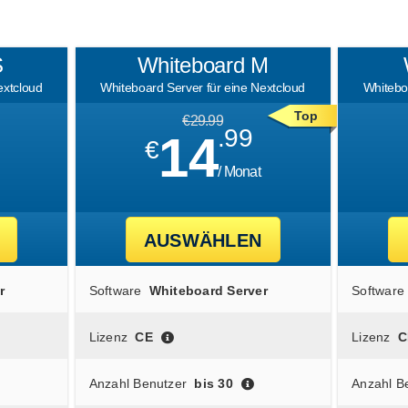
S
Whiteboard M
extcloud
Whiteboard Server für eine Nextcloud
Whitebo
Top
€29.99
.99
14
€
/ Monat
AUSWÄHLEN
r
Software
Whiteboard Server
Software
Lizenz
CE
Lizenz
C
Anzahl Benutzer
bis 30
Anzahl B