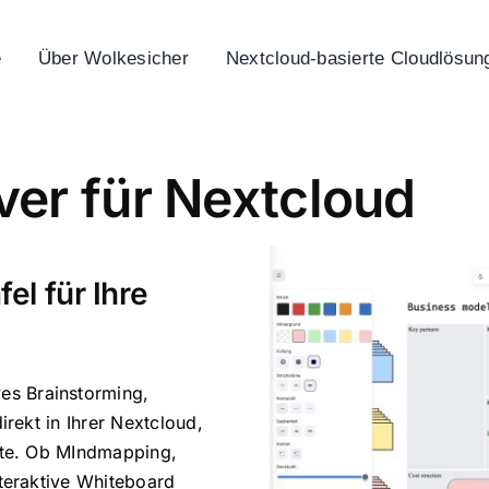
e
Über Wolkesicher
Nextcloud-basierte Cloudlösun
er für Nextcloud
el für Ihre
ves Brainstorming,
rekt in Ihrer Nextcloud,
ste. Ob MIndmapping,
teraktive Whiteboard