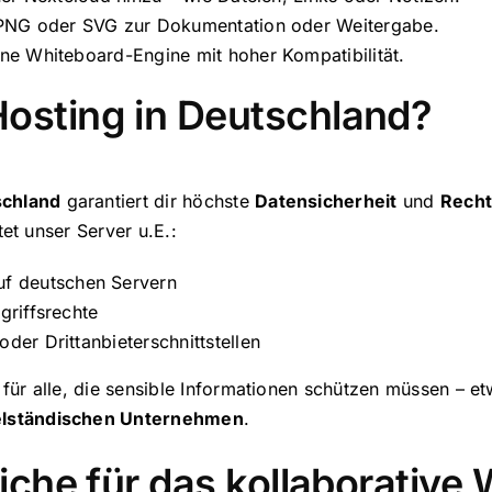
s PNG oder SVG zur Dokumentation oder Weitergabe.
ne Whiteboard-Engine mit hoher Kompatibilität.
sting in Deutschland?
schland
garantiert dir höchste
Datensicherheit
und
Recht
et unser Server u.E.:
f deutschen Servern
griffsrechte
der Drittanbieterschnittstellen
l für alle, die sensible Informationen schützen müssen – e
elständischen Unternehmen
.
iche für das kollaborative