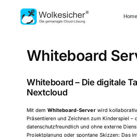
Zum
Inhalt
Hom
springen
Whiteboard Serv
Whiteboard – Die digitale Taf
Nextcloud
Mit dem
Whiteboard-Server
wird kollaborati
Präsentieren und Zeichnen zum Kinderspiel – di
datenschutzfreundlich und ohne externe Dien
Projektplanung oder spontane Skizzen: Das in