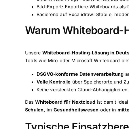
Bild-Export: Exportiere Whiteboards al
Basierend auf Excalidraw: Stabile, moder
Warum Whiteboard-Ho
Unsere
Whiteboard-Hosting-Lösung in Deut
Tools wie Miro oder Microsoft Whiteboard biet
DSGVO-konforme Datenverarbeitung
au
Volle Kontrolle
über Speicherorte und Zu
Keine versteckten Cloud-Abhängigkeiten o
Das
Whiteboard für Nextcloud
ist damit idea
Schulen
, im
Gesundheitswesen
oder in
mitt
Typische Einsatzbere