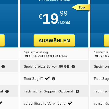
Top
.99
19
€
/ Monat
AUSWÄHLEN
Systemleistung
Systemle
VPS / 4 vCPU / 8 GB Ram
VPS / 4
Speicherplatz Server
80 GB
Speicherp
Root Zugriff
Root Zugr
al
Technischer Support
Optional
Technisc
verschlüsselte Verbindung
verschlü