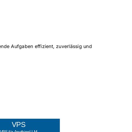
nde Aufgaben effizient, zuverlässig und
VPS
VPS für AnythingLLM