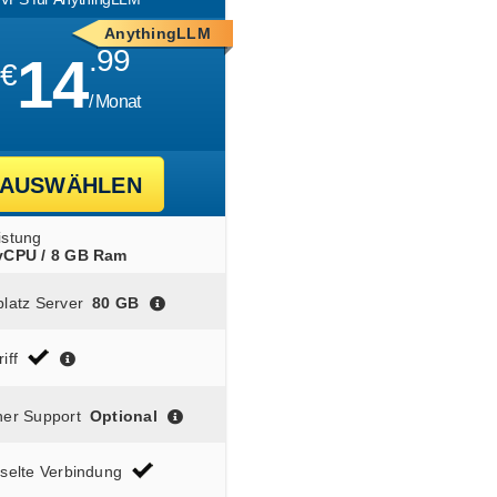
AnythingLLM
.99
14
€
/ Monat
AUSWÄHLEN
istung
 vCPU / 8 GB Ram
latz Server
80 GB
iff
her Support
Optional
sselte Verbindung