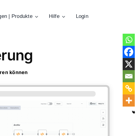
gen | Produkte
Hilfe
Login
erung
eren können