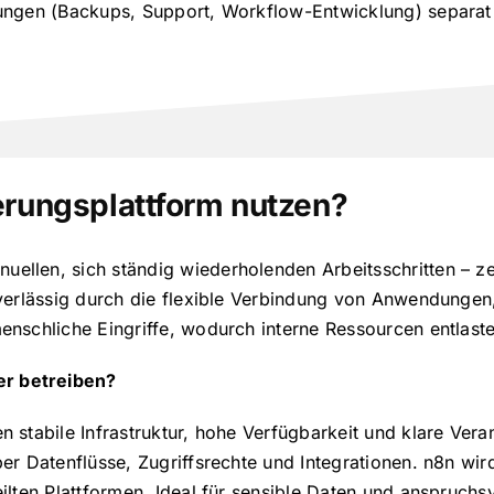
tungen (Backups, Support, Workflow-Entwicklung) separat
rungsplattform nutzen?
ellen, sich ständig wiederholenden Arbeitsschritten – ze
zuverlässig durch die flexible Verbindung von Anwendung
enschliche Eingriffe, wodurch interne Ressourcen entlast
er betreiben?
n stabile Infrastruktur, hohe Verfügbarkeit und klare Ver
ber Datenflüsse, Zugriffsrechte und Integrationen. n8n wi
ilten Plattformen. Ideal für sensible Daten und anspruchsv