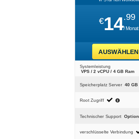
.99
14
€
/ Monat
AUSWÄHLEN
Systemleistung
VPS / 2 vCPU / 4 GB Ram
Speicherplatz Server
40 GB
Root Zugriff
Technischer Support
Option
verschlüsselte Verbindung